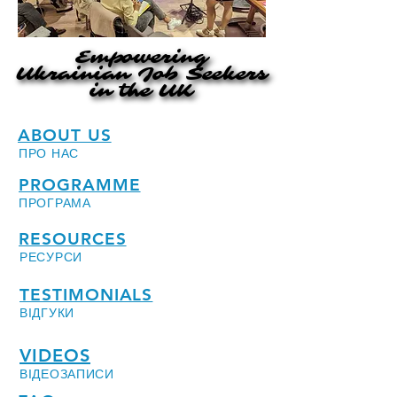
Empowering
Empowering
Ukrainian Job Seekers
Ukrainian Job Seekers
in the UK
in the UK
ABOUT US
ПРО НАС
PROGRAMME
ПРОГРАМА
RESOURCES
РЕСУРСИ
TESTIMONIALS
ВІДГУКИ
VIDEOS
ВІДЕОЗАПИСИ