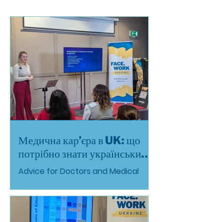
Медична кар’єра в UK: що
потрібно знати українським
лікарям
Advice for Doctors and Medical
Students arriving in the UK under
the “Homes for Ukraine” scheme —
це практичний гайд для
українських лікарів та студентів-