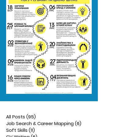
All Posts
(95)
95 posts
Job Search & Career Mapping
(6)
6 posts
Soft Skills
(11)
11 posts
CV Writing
(6)
6 posts