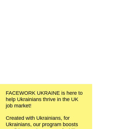
FACEWORK UKRAINE is here to
help Ukrainians thrive in the UK
job market!
Created with Ukrainians, for
Ukrainians, our program boosts