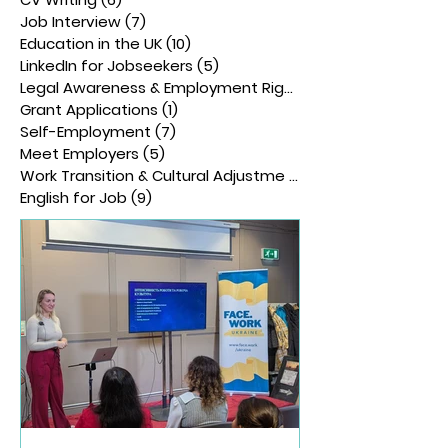
Job Interview
(7)
7 posts
Education in the UK
(10)
10 posts
LinkedIn for Jobseekers
(5)
5 posts
Legal Awareness & Employment Rights
(6)
Grant Applications
(1)
1 post
Self-Employment
(7)
7 posts
Meet Employers
(5)
5 posts
Work Transition & Cultural Adjustme
(7)
7 posts
English for Job
(9)
9 posts